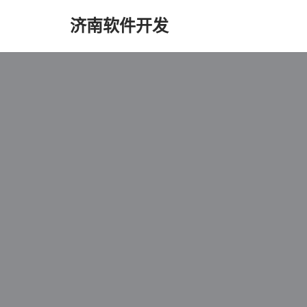
济南软件开发
跳
至
正
文