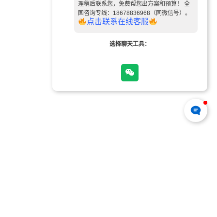
理稍后联系您，免费帮您出方案和预算！ 全
国咨询专线：18678836968（同微信号）。
点
击
联
系
在
线
客
服
选择聊天工具：